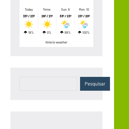
Today
Tmrw.
Sun. 9
Mon. 10
33º / 23º
28º / 21º
33º / 23º
23º / 20º
18%
0%
99%
100%
Niterói weather
Pesquisar
Pesquisar