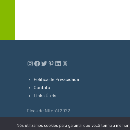
Instagram
Facebook
Twitter
Pinterest
LinkedIn
Threads
Política de Privacidade
Contato
Links Úteis
Dicas de Niterói 2022
Tema do WordPress: Occasio by ThemeZee.
Nós utilizamos cookies para garantir que você tenha a melhor 