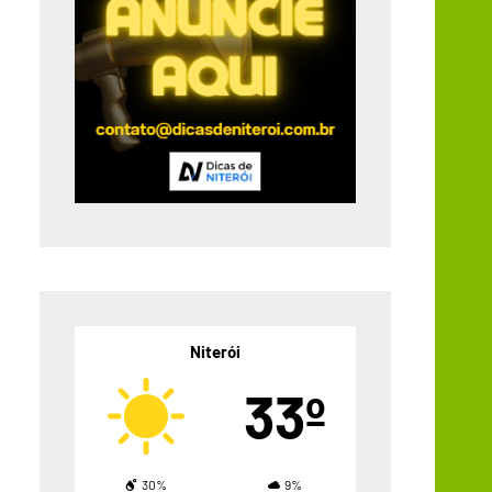
Niterói
33º
30%
9%