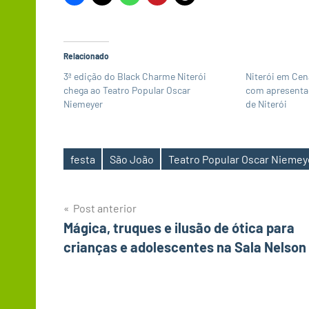
Relacionado
3ª edição do Black Charme Niterói
Niterói em Cen
chega ao Teatro Popular Oscar
com apresentaç
Niemeyer
de Niterói
festa
São João
Teatro Popular Oscar Niemey
Tags
Navegação
Post anterior
Mágica, truques e ilusão de ótica para
de
crianças e adolescentes na Sala Nelson
Post