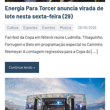
Energia Para Torcer anuncia virada de
lote nesta sexta-feira (29)
Cultura
Esportes
Eventos
Música
28/05/2026
Editor
Fan fest da Copa em Niterói reúne Ludmilla, Thiaguinho,
DN
Ferrugem e Belo em programação especial no Caminho
Niemeyer A contagem regressiva para a Copa do […]
Continue lendo