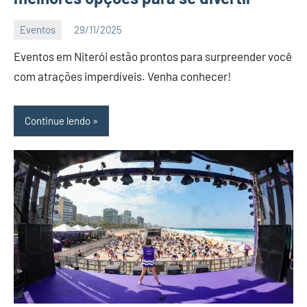
Eventos
29/11/2025
Editor
Eventos em Niterói estão prontos para surpreender você
DN
com atrações imperdíveis. Venha conhecer!
Continue lendo