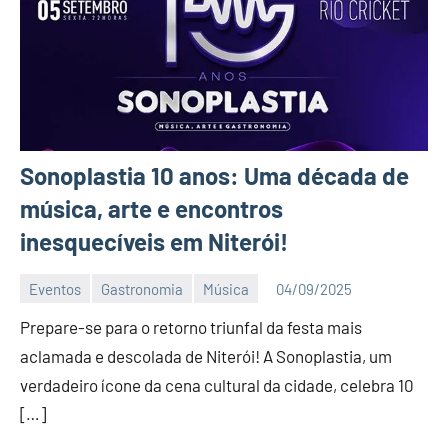
Sonoplastia 10 anos: Uma década de
música, arte e encontros
inesquecíveis em Niterói!
Eventos
Gastronomia
Música
04/09/2025
Editor
Prepare-se para o retorno triunfal da festa mais
DN
aclamada e descolada de Niterói! A Sonoplastia, um
verdadeiro ícone da cena cultural da cidade, celebra 10
[…]