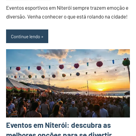
Eventos esportivos em Niterói sempre trazem emoção e
DN
diversão. Venha conhecer o que está rolando na cidade!
Continue lendo
Eventos em Niterói: descubra as
melhores opções para se divertir