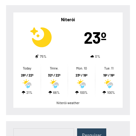
Niterói
23º
75%
0%
Today
Tmrw.
Mon. 10
Tue. 11
28º / 22º
32º / 22º
23º / 19º
19º / 19º
21%
66%
100%
100%
Niterói weather
Pesquisar
Pesquisar