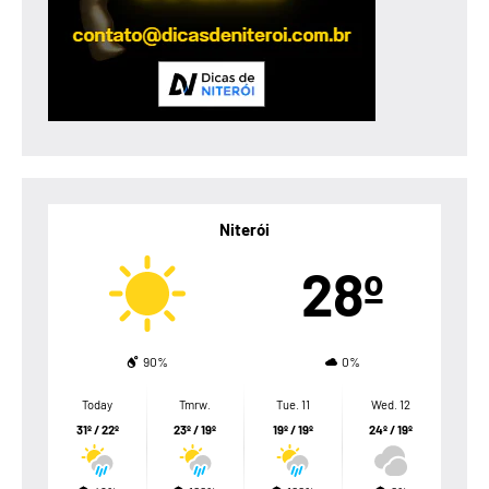
Niterói
28º
90%
0%
Today
Tmrw.
Tue. 11
Wed. 12
31º / 22º
23º / 19º
19º / 19º
24º / 19º