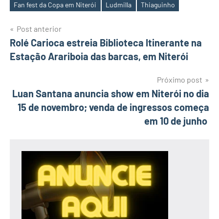
Tags
Fan fest da Copa em Niterói
Ludmilla
Thiaguinho
Navegação
Post anterior
Rolé Carioca estreia Biblioteca Itinerante na
de
Estação Arariboia das barcas, em Niterói
Post
Próximo post
Luan Santana anuncia show em Niterói no dia
15 de novembro; venda de ingressos começa
em 10 de junho