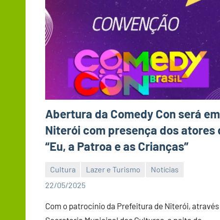
Abertura da Comedy Con será em
Niterói com presença dos atores 
“Eu, a Patroa e as Crianças”
Cultura
Lazer e Turismo
Notícias
Editor
22/05/2025
DN
Com o patrocínio da Prefeitura de Niterói, através
Secretaria Municipal das Culturas, a noite de