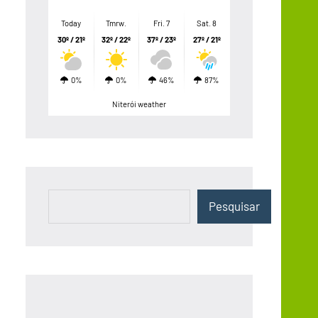
Today
Tmrw.
Fri. 7
Sat. 8
30º / 21º
32º / 22º
37º / 23º
27º / 21º
0%
0%
46%
87%
Niterói weather
Pesquisar
Pesquisar