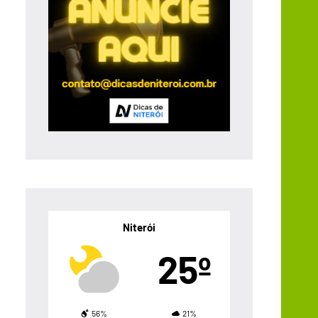
Niterói
25º
56%
21%