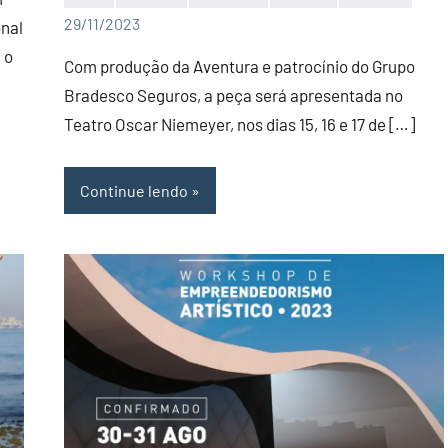
Editor
29/11/2023
onal
 o
Com produção da Aventura e patrocínio do Grupo
Bradesco Seguros, a peça será apresentada no
Teatro Oscar Niemeyer, nos dias 15, 16 e 17 de […]
Continue lendo