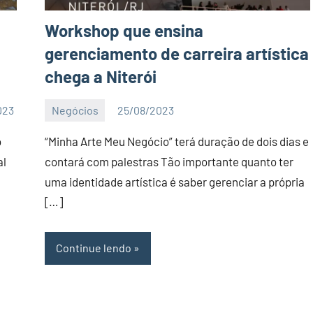
Workshop que ensina
gerenciamento de carreira artística
chega a Niterói
023
Negócios
25/08/2023
Editor
DN
o
“Minha Arte Meu Negócio” terá duração de dois dias e
al
contará com palestras Tão importante quanto ter
uma identidade artística é saber gerenciar a própria
[…]
Continue lendo