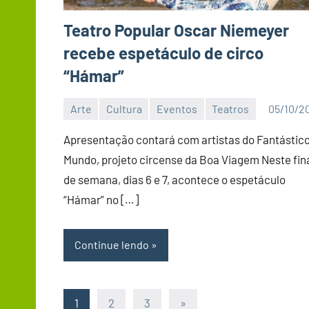
Teatro Popular Oscar Niemeyer
recebe espetáculo de circo
“Hámar”
Arte
Cultura
Eventos
Teatros
05/10/2
Editor
Apresentação contará com artistas do Fantástic
Mundo, projeto circense da Boa Viagem Neste fin
de semana, dias 6 e 7, acontece o espetáculo
“Hámar” no […]
Continue lendo
Paginação
Post
1
2
3
»