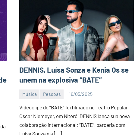
DENNIS, Luísa Sonza e Kenia Os se
de
unem na explosiva “BATE”
Música
Pessoas
16/05/2025
Editor
DN
Videoclipe de “BATE” foi filmado no Teatro Popular
Oscar Niemeyer, em Niterói DENNIS lança sua nova
colaboração internacional: “BATE”, parceria com
 da
Luísa Sonza e a […]