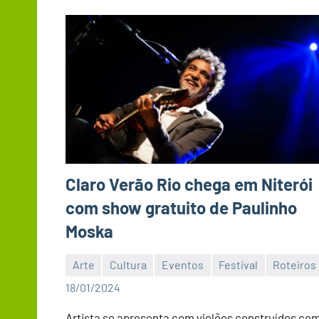
Claro Verão Rio chega em Niterói
com show gratuito de Paulinho
Moska
Arte
Cultura
Eventos
Festival
Roteiros
Editor
18/01/2024
Artista se apresenta com violões construídos co