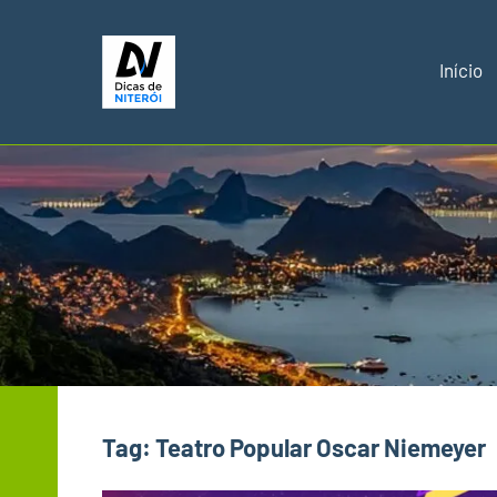
Pular
para
Início
o
Dicas
Melhores
conteúdo
dicas
de
de
Niterói
Niterói
RJ
Tag:
Teatro Popular Oscar Niemeyer