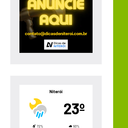
Niterói
23º
72%
93%