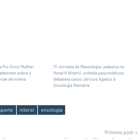
a Pro Onco Mulher:
7ª Jornada de Mastologia: palestra no
palestram sobre o
Hotel H Niterói, voltada para médicos,
ncer de mama
debaterá casos clínicos ligados à
Oncologia Mamária
sporte
niterói
oncologia
Próximo post