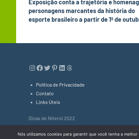
Exposição conta a trajetória e homenag
de
personagens marcantes da história do
Post
esporte brasileiro a partir de 1º de outu
Instagram
Facebook
Twitter
Pinterest
LinkedIn
Threads
Política de Privacidade
Contato
Links Úteis
Dicas de Niterói 2022
Tema do WordPress: Occasio by ThemeZee.
Nós utilizamos cookies para garantir que você tenha a melhor 