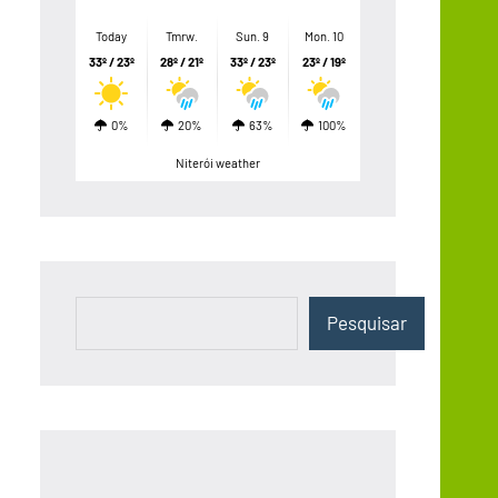
Today
Tmrw.
Sun. 9
Mon. 10
33º / 23º
28º / 21º
33º / 23º
23º / 19º
0%
20%
63%
100%
Niterói weather
Pesquisar
Pesquisar