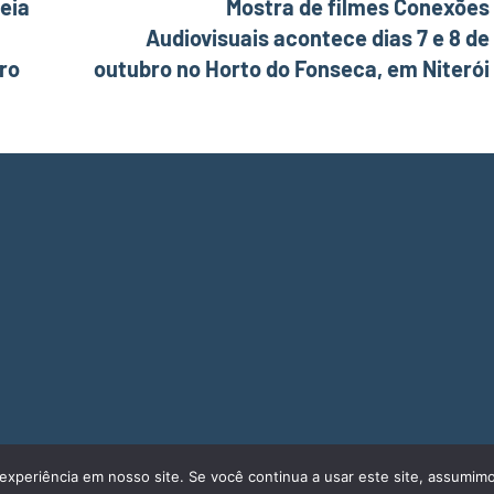
eia
Mostra de filmes Conexões
Audiovisuais acontece dias 7 e 8 de
bro
outubro no Horto do Fonseca, em Niterói
experiência em nosso site. Se você continua a usar este site, assumimo