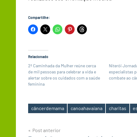
Compartilhe:
Relacionado
2ª Caminhada da Mulher reúne cerca
Niterói Jornad
de mil pessoas para celebrar a vida e
especialistas 
alertar sobre os cuidados com a saúde
combate ao câ
feminina
câncerdemama
canoahavaiana
charitas
e
Tags
Navegação
Post anterior