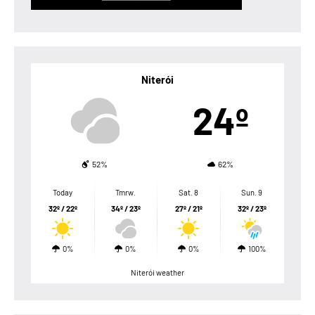
Niterói
24º
52%
62%
Today
Tmrw.
Sat. 8
Sun. 9
32º / 22º
34º / 23º
27º / 21º
32º / 23º
0%
0%
0%
100%
Niterói weather