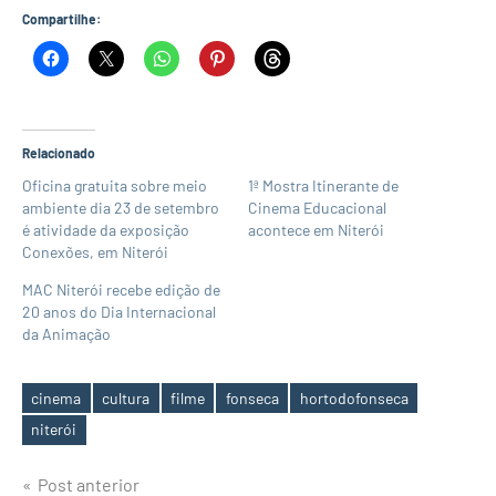
Compartilhe:
Relacionado
Oficina gratuita sobre meio
1ª Mostra Itinerante de
ambiente dia 23 de setembro
Cinema Educacional
é atividade da exposição
acontece em Niterói
Conexões, em Niterói
MAC Niterói recebe edição de
20 anos do Dia Internacional
da Animação
cinema
cultura
filme
fonseca
hortodofonseca
Tags
niterói
Navegação
Post anterior