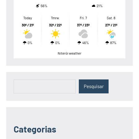
56%
21%
Today
Tmrw.
Fri. 7
Sat. 8
30º / 21º
32º / 22º
37º / 23º
27º / 21º
0%
0%
46%
87%
Niterói weather
Pesquisar
Pesquisar
Categorias