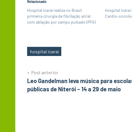
Relacionado
Hospital Icaraí realiza no Brasil
Hospital Icaraí
primeira cirurgia de fibrilação atrial
Cardio-oncolo
com ablação por campo pulsado (PFA)
hospital icaraí
Tags
Navegação
Post anterior
Leo Gandelman leva música para escola
de
públicas de Niterói – 14 a 29 de maio
Post