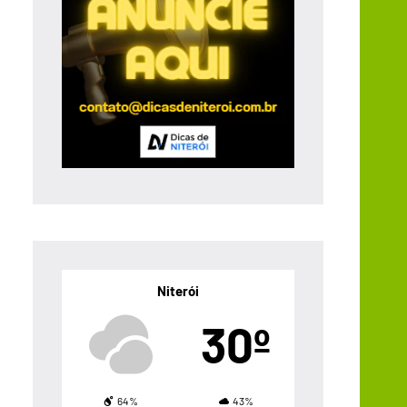
Niterói
30º
64%
43%