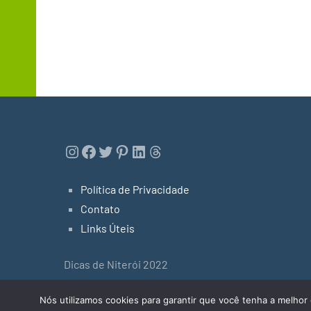
Instagram
Facebook
Twitter
Pinterest
LinkedIn
Threads
Política de Privacidade
Contato
Links Úteis
Dicas de Niterói 2022
Tema do WordPress: Occasio by ThemeZee.
Nós utilizamos cookies para garantir que você tenha a melhor 