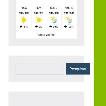
Today
Tmrw.
Sun. 9
Mon. 10
33º / 23º
28º / 21º
33º / 23º
23º / 20º
18%
0%
99%
100%
Niterói weather
Pesquisar
Pesquisar