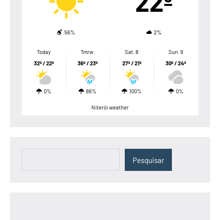
22º
56%
2%
Today
Tmrw.
Sat. 8
Sun. 9
32º / 22º
36º / 23º
27º / 21º
30º / 24º
0%
86%
100%
0%
Niterói weather
Pesquisar
Pesquisar