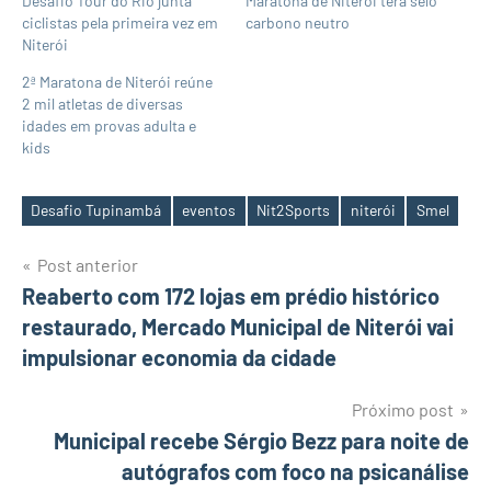
Desafio Tour do Rio junta
Maratona de Niterói terá selo
ciclistas pela primeira vez em
carbono neutro
Niterói
2ª Maratona de Niterói reúne
2 mil atletas de diversas
idades em provas adulta e
kids
Desafio Tupinambá
eventos
Nit2Sports
niterói
Smel
Tags
Navegação
Post anterior
Reaberto com 172 lojas em prédio histórico
de
restaurado, Mercado Municipal de Niterói vai
Post
impulsionar economia da cidade
Próximo post
Municipal recebe Sérgio Bezz para noite de
autógrafos com foco na psicanálise