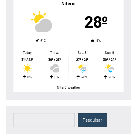
Niterói
28º
61%
11%
Today
Tmrw.
Sat. 8
Sun. 9
31º / 22º
36º / 23º
27º / 21º
30º / 24º
0%
0%
32%
20%
Niterói weather
Pesquisar
Pesquisar