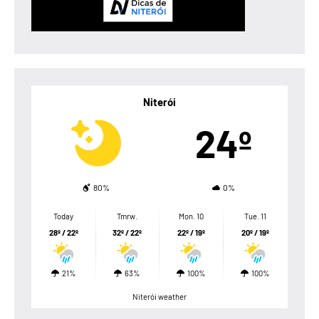
Niterói
24º
80%
0%
Today
Tmrw.
Mon. 10
Tue. 11
28º / 22º
32º / 22º
22º / 19º
20º / 19º
21%
63%
100%
100%
Niterói weather