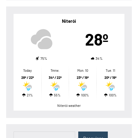
Niterói
28º
75%
34%
Today
Tmrw.
Mon. 10
Tue. 11
28º / 22º
34º / 22º
23º / 19º
20º / 19º
21%
55%
100%
100%
Niterói weather
Pesquisar