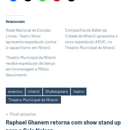
Relacionado
Rede Nacional de Escolas
Companhia de Ballet da
Livres: Teatro Novo
Cidade de Niterói apresenta o
apresenta espetáculo contra
novo espetáculo ARUC, no
o capacitismo em Niterói
Theatro Municipal de Niterói
Theatro Municipal de Niterói
recebe espetáculo de dança
em homenagem a Milton
Nascimento
eventos
niterói
Shakespeare
teatro
Tags
Theatro Municipal de Niterói
Navegação
Post anterior
Raphael Ghanem retorna com show stand up
de