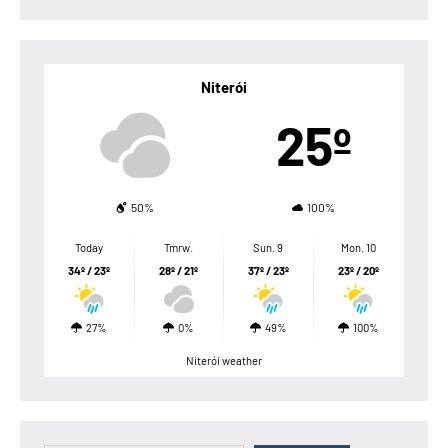
Niterói
25º
50%
100%
Today
Tmrw.
Sun. 9
Mon. 10
34º / 23º
28º / 21º
37º / 23º
23º / 20º
27%
0%
49%
100%
Niterói weather