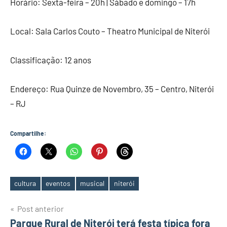
Horário: Sexta-feira – 20h | Sábado e domingo – 17h
Local: Sala Carlos Couto – Theatro Municipal de Niterói
Classificação: 12 anos
Endereço: Rua Quinze de Novembro, 35 – Centro, Niterói
– RJ
Compartilhe:
cultura
eventos
musical
niterói
Tags
Navegação
Post anterior
Parque Rural de Niterói terá festa típica fora