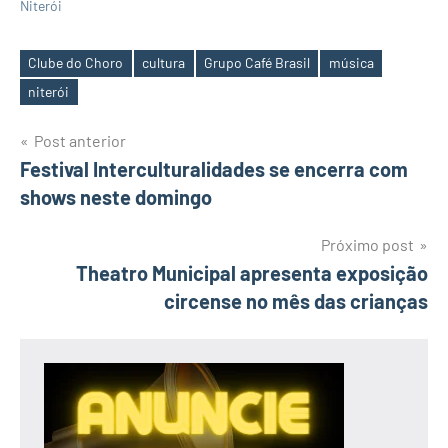
Niterói
Clube do Choro
cultura
Grupo Café Brasil
música
Tags
niterói
Navegação
Post anterior
Festival Interculturalidades se encerra com
de
shows neste domingo
Post
Próximo post
Theatro Municipal apresenta exposição
circense no mês das crianças