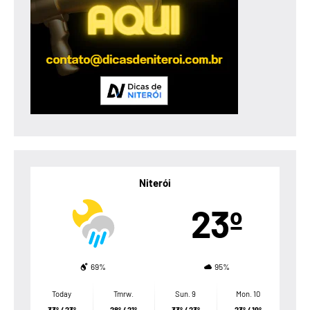
Niterói
23º
69%
95%
Today
Tmrw.
Sun. 9
Mon. 10
33º / 23º
28º / 21º
33º / 23º
23º / 19º