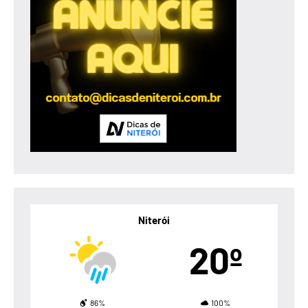
Niterói
20º
86%
100%