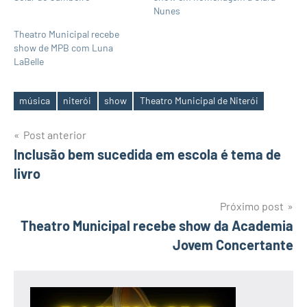
Nunes
Theatro Municipal recebe
show de MPB com Luna
LaBelle
música
niterói
show
Theatro Municipal de Niterói
Tags
Navegação
Post anterior
Inclusão bem sucedida em escola é tema de
de
livro
Post
Próximo post
Theatro Municipal recebe show da Academia
Jovem Concertante