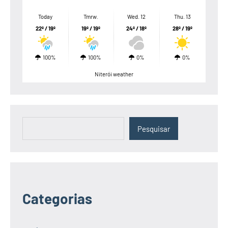
Today
Tmrw.
Wed. 12
Thu. 13
22º / 19º
19º / 19º
24º / 18º
28º / 19º
100%
100%
0%
0%
Niterói weather
Pesquisar
Pesquisar
Categorias