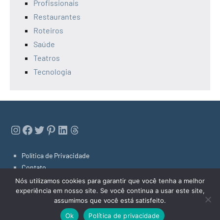
Profissionais
Restaurantes
Roteiros
Saúde
Teatros
Tecnologia
Instagram
Facebook
Twitter
Pinterest
LinkedIn
Threads
Política de Privacidade
Contato
Links Úteis
Nós utilizamos cookies para garantir que você tenha a melhor
experiência em nosso site. Se você continua a usar este site,
assumimos que você está satisfeito.
Dicas de Niterói 2022
Tema do WordPress: Occasio by ThemeZee.
Ok
Política de privacidade