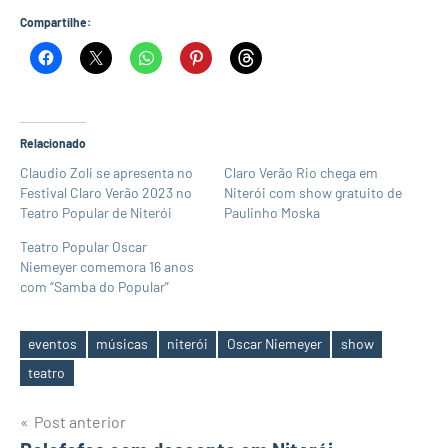
Compartilhe:
Relacionado
Claudio Zoli se apresenta no
Claro Verão Rio chega em
Festival Claro Verão 2023 no
Niterói com show gratuito de
Teatro Popular de Niterói
Paulinho Moska
Teatro Popular Oscar
Niemeyer comemora 16 anos
com “Samba do Popular”
eventos
músicas
niterói
Oscar Niemeyer
show
Tags
teatro
Navegação
Post anterior