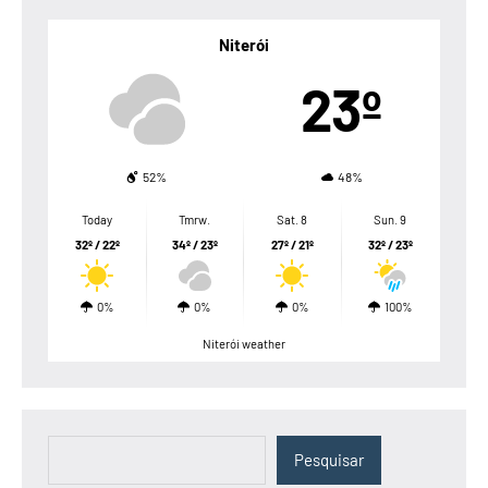
Niterói
23º
52%
48%
Today
Tmrw.
Sat. 8
Sun. 9
32º / 22º
34º / 23º
27º / 21º
32º / 23º
0%
0%
0%
100%
Niterói weather
Pesquisar
Pesquisar