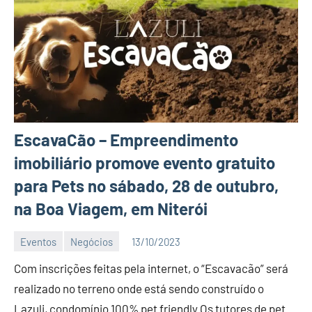
EscavaCão – Empreendimento
imobiliário promove evento gratuito
para Pets no sábado, 28 de outubro,
na Boa Viagem, em Niterói
Eventos
Negócios
13/10/2023
Editor
Com inscrições feitas pela internet, o “Escavacão” será
DN
realizado no terreno onde está sendo construído o
Lazuli, condomínio 100% pet friendly Os tutores de pet