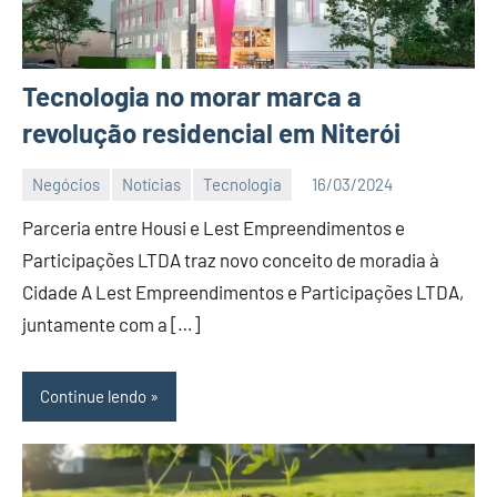
Tecnologia no morar marca a
revolução residencial em Niterói
Negócios
Notícias
Tecnologia
16/03/2024
Editor
1
Parceria entre Housi e Lest Empreendimentos e
comentário
Participações LTDA traz novo conceito de moradia à
Cidade A Lest Empreendimentos e Participações LTDA,
juntamente com a […]
Continue lendo