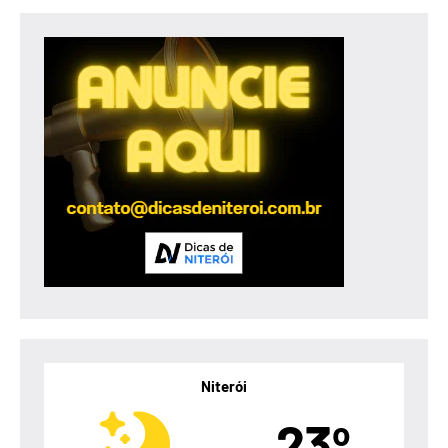
Niterói
23º