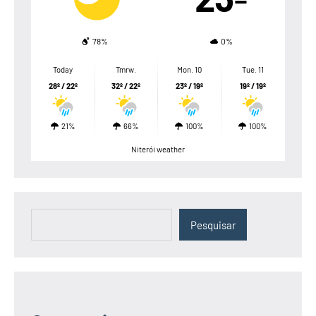
78%
0%
Today
Tmrw.
Mon. 10
Tue. 11
28º / 22º
32º / 22º
23º / 19º
19º / 19º
21%
66%
100%
100%
Niterói weather
Pesquisar
Pesquisar