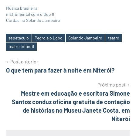
Música brasileira
instrumental com o Duo 8
Cordas no Solar do Jambeiro
espetáculo
Pedro e o Lobo
Solar do Jambeiro
teatro
Tags
teatro infantil
Navegação
Post anterior
O que tem para fazer à noite em Niterói?
de
Post
Próximo post
Mestre em educação e escritora Simone
Santos conduz oficina gratuita de contação
de histórias no Museu Janete Costa, em
Niterói