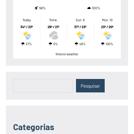
56%
100%
Today
Tmrw.
Sun. 9
Mon. 10
34º / 23º
28º / 21º
37º / 23º
23º / 20º
27%
0%
49%
100%
Niterói weather
Pesquisar
Pesquisar
Categorias