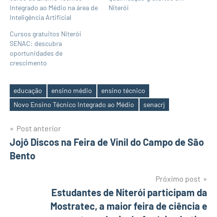
Integrado ao Médio na área de
Niterói
Inteligência Artificial
Cursos gratuitos Niterói
SENAC: descubra
oportunidades de
crescimento
educação
ensino médio
ensino técnico
Tags
Novo Ensino Técnico Integrado ao Médio
senacrj
Navegação
Post anterior
Jojô Discos na Feira de Vinil do Campo de São
de
Bento
Post
Próximo post
Estudantes de Niterói participam da
Mostratec, a maior feira de ciência e