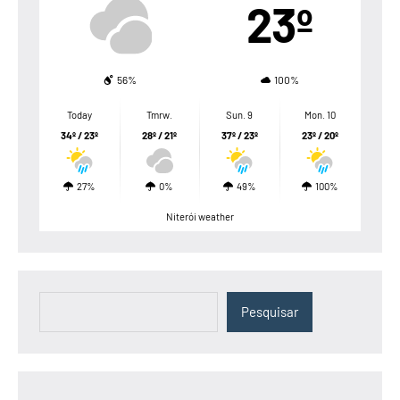
23º
56%
100%
Today
Tmrw.
Sun. 9
Mon. 10
34º / 23º
28º / 21º
37º / 23º
23º / 20º
27%
0%
49%
100%
Niterói weather
Pesquisar
Pesquisar