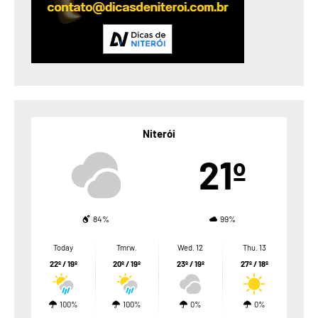
Niterói
21º
84%
99%
Today
Tmrw.
Wed. 12
Thu. 13
22º / 19º
20º / 19º
23º / 19º
27º / 18º
100%
100%
0%
0%