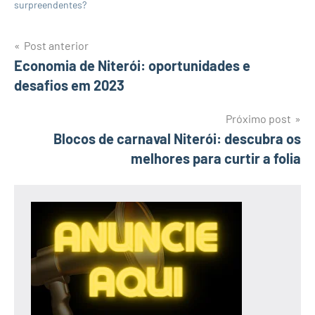
surpreendentes?
Navegação
Post anterior
Economia de Niterói: oportunidades e
de
desafios em 2023
Post
Próximo post
Blocos de carnaval Niterói: descubra os
melhores para curtir a folia