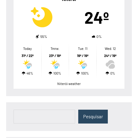
24º
55%
0%
Today
Tmrw.
Tue. 11
Wed. 12
31º / 22º
23º / 19º
19º / 19º
24º / 19º
46%
100%
100%
0%
Niterói weather
Pesquisar
Pesquisar