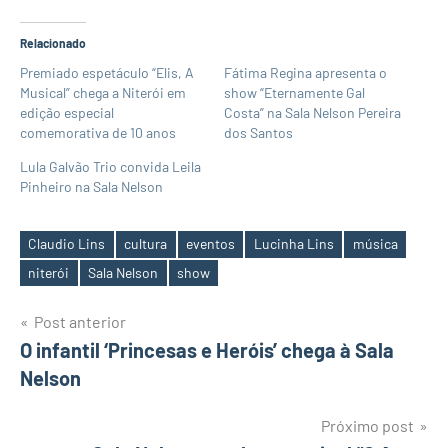
Relacionado
Premiado espetáculo “Elis, A
Fátima Regina apresenta o
Musical” chega a Niterói em
show “Eternamente Gal
edição especial
Costa” na Sala Nelson Pereira
comemorativa de 10 anos
dos Santos
Lula Galvão Trio convida Leila
Pinheiro na Sala Nelson
Claudio Lins
cultura
eventos
Lucinha Lins
música
Tags
niterói
Sala Nelson
show
Navegação
Post anterior
O infantil ‘Princesas e Heróis’ chega à Sala
de
Nelson
Post
Próximo post