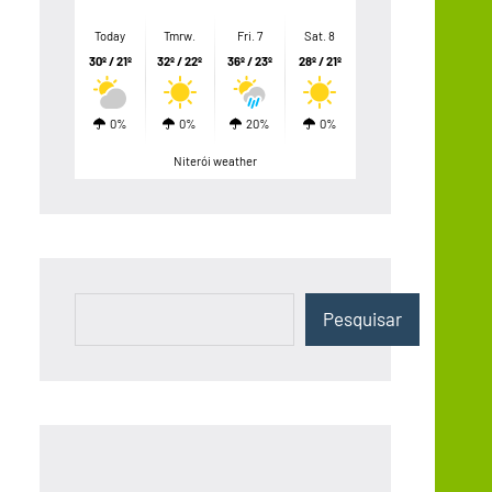
Today
Tmrw.
Fri. 7
Sat. 8
30º / 21º
32º / 22º
36º / 23º
28º / 21º
0%
0%
20%
0%
Niterói weather
Pesquisar
Pesquisar