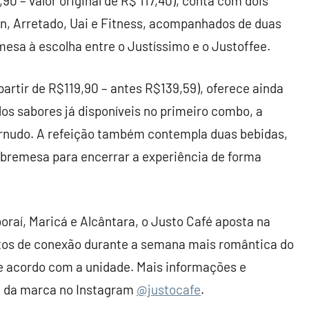
90 – valor original de R$ 117,40), conta com dois
en, Arretado, Uai e Fitness, acompanhados de duas
mesa à escolha entre o Justíssimo e o Justoffee.
artir de R$119,90 – antes R$139,59), oferece ainda
dos sabores já disponíveis no primeiro combo, a
Carnudo. A refeição também contempla duas bebidas,
sobremesa para encerrar a experiência de forma
oraí, Maricá e Alcântara, o Justo Café aposta na
tos de conexão durante a semana mais romântica do
e acordo com a unidade. Mais informações e
al da marca no Instagram
@justocafe
.