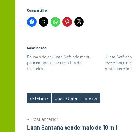
Compartilhe:
Relacionado
Pausa a dois: Justo Café cria menu
Justo Café ap
para compartilhar até o fim de
leve e lança m
fevereiro
proteínas e in
cafeteria
Justo Café
niterói
Tags
Navegação
Post anterior
Luan Santana vende mais de 10 mil
de