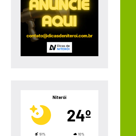
Niterói
24º
51%
10%