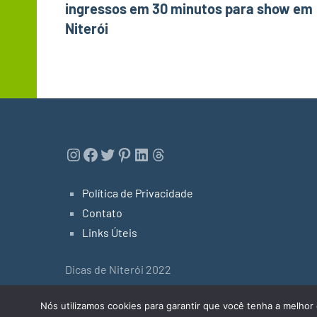
ingressos em 30 minutos para show em
Post
Niterói
Instagram
Facebook
Twitter
Pinterest
LinkedIn
Threads
Política de Privacidade
Contato
Links Úteis
Dicas de Niterói 2022
Tema do WordPress: Occasio by ThemeZee.
Nós utilizamos cookies para garantir que você tenha a melhor 