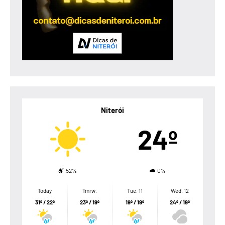
Niterói
24º
52%
0%
Today
Tmrw.
Tue. 11
Wed. 12
31º / 22º
23º / 19º
19º / 19º
24º / 19º