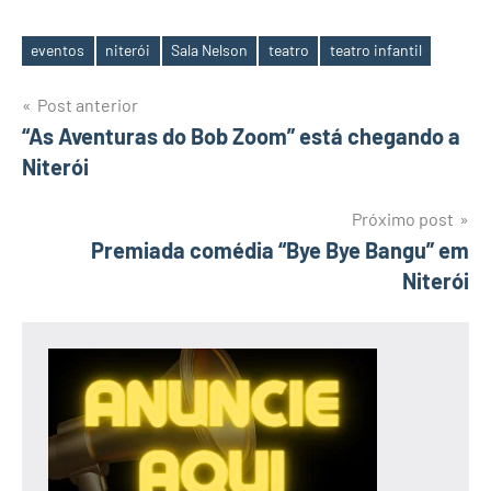
eventos
niterói
Sala Nelson
teatro
teatro infantil
Tags
Navegação
Post anterior
“As Aventuras do Bob Zoom” está chegando a
de
Niterói
Post
Próximo post
Premiada comédia “Bye Bye Bangu” em
Niterói