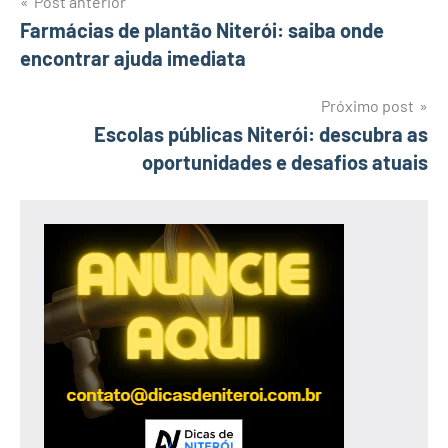
Navegação
Post anterior
Farmácias de plantão Niterói: saiba onde
de
encontrar ajuda imediata
Post
Próximo post
Escolas públicas Niterói: descubra as
oportunidades e desafios atuais