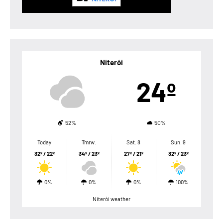
Niterói
24º
52%
50%
Today
Tmrw.
Sat. 8
Sun. 9
32º / 22º
34º / 23º
27º / 21º
32º / 23º
0%
0%
0%
100%
Niterói weather