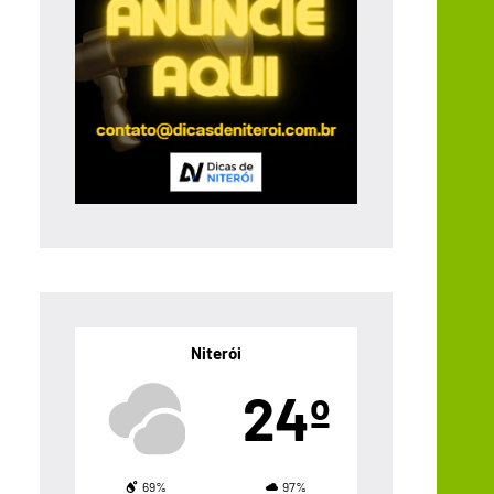
Niterói
24º
69%
97%