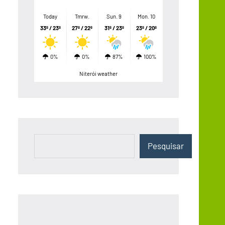
Today
Tmrw.
Sun. 9
Mon. 10
33º / 23º
27º / 22º
31º / 23º
23º / 20º
0%
0%
87%
100%
Niterói weather
Pesquisar
Pesquisar