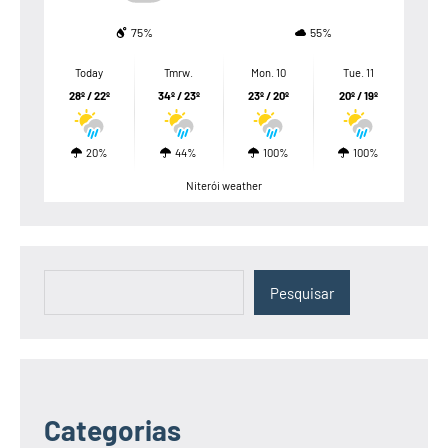
75%
55%
Today
Tmrw.
Mon. 10
Tue. 11
28º / 22º
34º / 23º
23º / 20º
20º / 19º
20%
44%
100%
100%
Niterói weather
Pesquisar
Pesquisar
Categorias