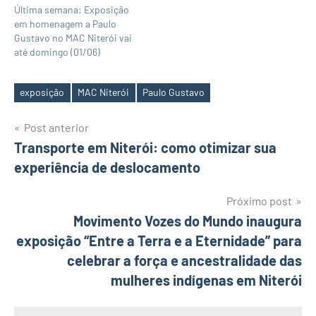
Última semana: Exposição
em homenagem a Paulo
Gustavo no MAC Niterói vai
até domingo (01/06)
exposição
MAC Niterói
Paulo Gustavo
Tags
Navegação
Post anterior
Transporte em Niterói: como otimizar sua
de
experiência de deslocamento
Post
Próximo post
Movimento Vozes do Mundo inaugura
exposição “Entre a Terra e a Eternidade” para
celebrar a força e ancestralidade das
mulheres indígenas em Niterói