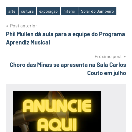
arte
cultura
exposição
niterói
Solar do Jambeiro
Tags
Navegação
Post anterior
Phil Mullen dá aula para a equipe do Programa
de
Aprendiz Musical
Post
Próximo post
Choro das Minas se apresenta na Sala Carlos
Couto em julho