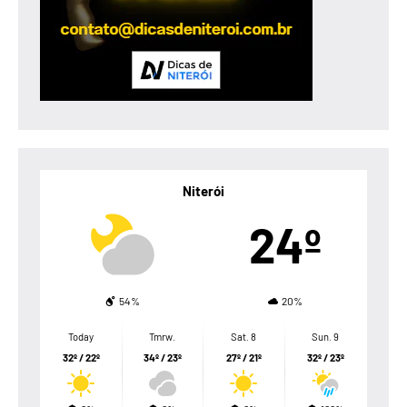
Niterói
24º
54%
20%
Today
Tmrw.
Sat. 8
Sun. 9
32º / 22º
34º / 23º
27º / 21º
32º / 23º