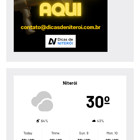
Niterói
30º
64%
43%
Today
Tmrw.
Sun. 9
Mon. 10