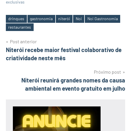
exclusivas
drinques
gastronomia
niterói
Noi
Noi Gastronomia
Tags
restaurantes
Navegação
Post anterior
Niterói recebe maior festival colaborativo de
de
criatividade neste mês
Post
Próximo post
Niterói reunirá grandes nomes da causa
ambiental em evento gratuito em julho