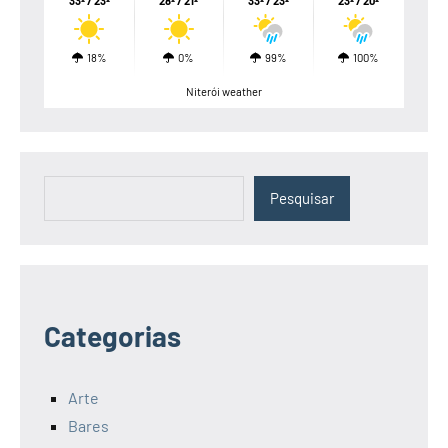
33º / 23º
28º / 21º
33º / 23º
23º / 20º
18%
0%
99%
100%
Niterói weather
Pesquisar
Pesquisar
Categorias
Arte
Bares