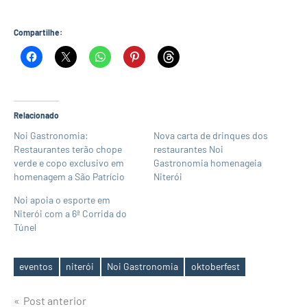
Compartilhe:
Relacionado
Noi Gastronomia:
Nova carta de drinques dos
Restaurantes terão chope
restaurantes Noi
verde e copo exclusivo em
Gastronomia homenageia
homenagem a São Patrício
Niterói
Noi apoia o esporte em
Niterói com a 6ª Corrida do
Túnel
eventos
niterói
Noi Gastronomia
oktoberfest
Tags
Navegação
Post anterior