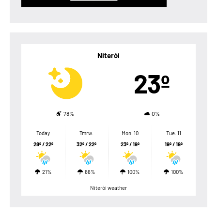
Niterói
23º
78%
0%
Today
Tmrw.
Mon. 10
Tue. 11
28º / 22º
32º / 22º
23º / 19º
19º / 19º
21%
66%
100%
100%
Niterói weather