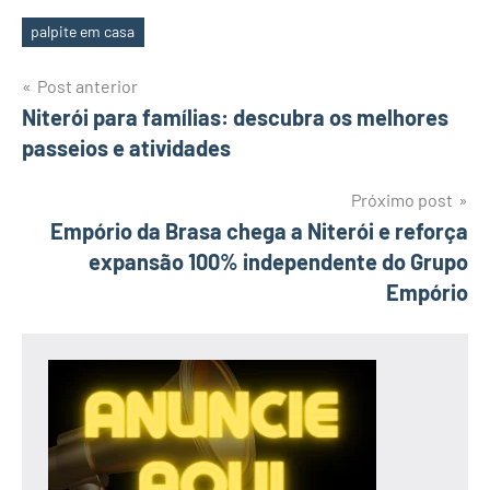
palpite em casa
Tags
Navegação
Post anterior
Niterói para famílias: descubra os melhores
de
passeios e atividades
Post
Próximo post
Empório da Brasa chega a Niterói e reforça
expansão 100% independente do Grupo
Empório