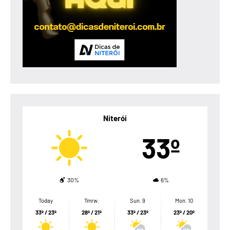
Niterói
33º
30%
6%
Today
Tmrw.
Sun. 9
Mon. 10
33º / 23º
28º / 21º
33º / 23º
23º / 20º