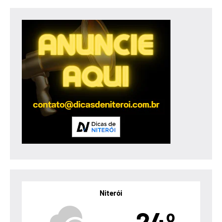
Niterói
24º