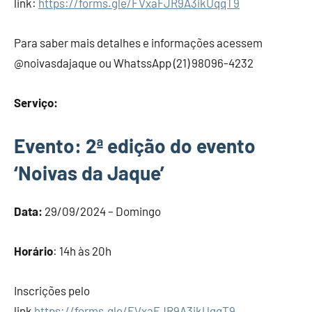
link:
https://forms.gle/FVxaFJR9A3ikUqqT9
Para saber mais detalhes e informações acessem
@noivasdajaque ou WhatssApp (21) 98096-4232
Serviço:
Evento:
2ª edição do evento
‘Noivas da Jaque’
Data:
29/09/2024 – Domingo
Horário
: 14h às 20h
Inscrições pelo
link
https://forms.gle/FVxaFJR9A3ikUqqT9