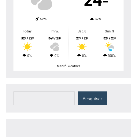
52%
62%
Today
Tmrw.
Sat. 8
Sun. 9
32º / 22º
34º / 23º
27º / 21º
32º / 23º
0%
0%
0%
100%
Niterói weather
Pesquisar
Pesquisar