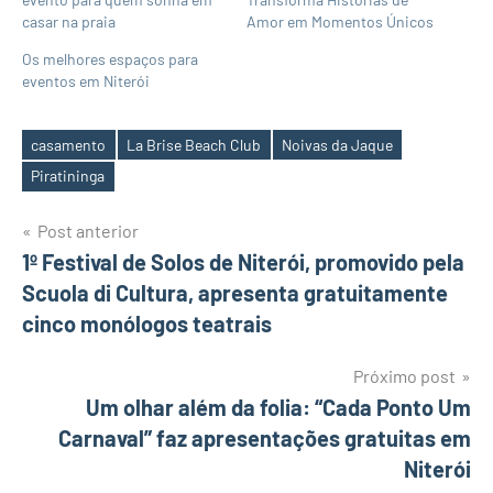
casar na praia
Amor em Momentos Únicos
Os melhores espaços para
eventos em Niterói
casamento
La Brise Beach Club
Noivas da Jaque
Tags
Piratininga
Navegação
Post anterior
1º Festival de Solos de Niterói, promovido pela
de
Scuola di Cultura, apresenta gratuitamente
Post
cinco monólogos teatrais
Próximo post
Um olhar além da folia: “Cada Ponto Um
Carnaval” faz apresentações gratuitas em
Niterói