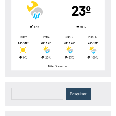
23º
67%
96%
Today
Tmrw.
Sun. 9
Mon. 10
33º / 23º
28º / 21º
33º / 23º
23º / 19º
0%
20%
63%
100%
Niterói weather
Pesquisar
Pesquisar