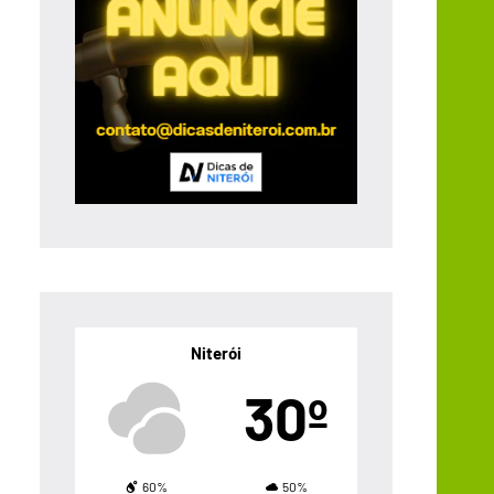
Niterói
30º
60%
50%