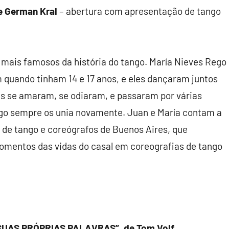
e German Kral
– abertura com apresentação de tango
s mais famosos da história do tango. María Nieves Rego
m quando tinham 14 e 17 anos, e eles dançaram juntos
es se amaram, se odiaram, e passaram por várias
go sempre os unia novamente. Juan e María contam a
s de tango e coreógrafos de Buenos Aires, que
omentos das vidas do casal em coreografias de tango
SUAS PRÓPRIAS PALAVRAS”, de Tom Volf