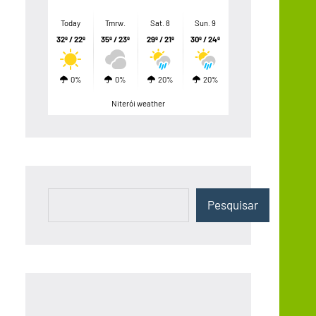
Today
Tmrw.
Sat. 8
Sun. 9
32º / 22º
35º / 23º
29º / 21º
30º / 24º
0%
0%
20%
20%
Niterói weather
Pesquisar
Pesquisar