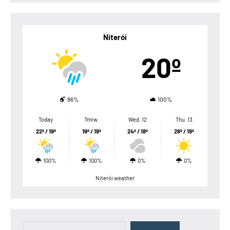
Niterói
20º
86%
100%
Today
Tmrw.
Wed. 12
Thu. 13
22º / 19º
19º / 19º
24º / 18º
28º / 19º
100%
100%
0%
0%
Niterói weather
Pesquisar