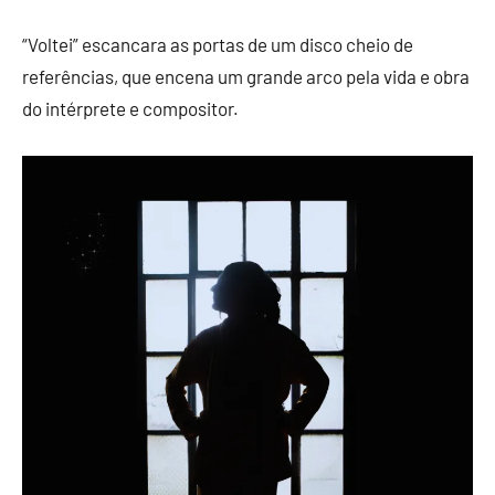
“Voltei” escancara as portas de um disco cheio de
referências, que encena um grande arco pela vida e obra
do intérprete e compositor.