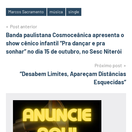
Marcos Sacramento
música
single
Tags
Navegação
Post anterior
Banda paulistana Cosmoceânica apresenta o
de
show cênico infantil “Pra dançar e pra
Post
sonhar” no dia 15 de outubro, no Sesc Niterói
Próximo post
“Desabem Limites, Apareçam Distâncias
Esquecidas”