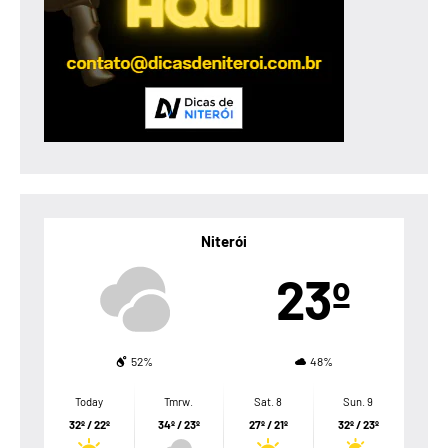
Niterói
23º
52%
48%
Today
Tmrw.
Sat. 8
Sun. 9
32º / 22º
34º / 23º
27º / 21º
32º / 23º