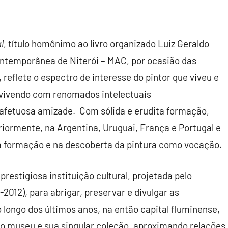
l
, título homônimo ao livro organizado Luiz Geraldo
ntemporânea de Niterói – MAC, por ocasião das
reflete o espectro de interesse do pintor que viveu e
onvivendo com renomados intelectuais
afetuosa amizade. Com sólida e erudita formação,
teriormente, na Argentina, Uruguai, França e Portugal e
a formação e na descoberta da pintura como vocação.
restigiosa instituição cultural, projetada pelo
012), para abrigar, preservar e divulgar as
o longo dos últimos anos, na então capital fluminense,
 o museu e sua singular coleção, aproximando relações