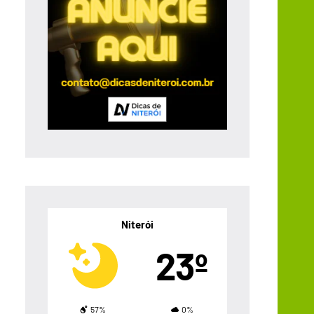
Niterói
23º
57%
0%