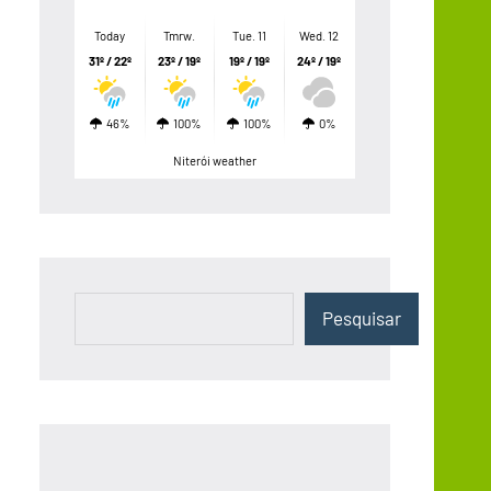
Today
Tmrw.
Tue. 11
Wed. 12
31º / 22º
23º / 19º
19º / 19º
24º / 19º
46%
100%
100%
0%
Niterói weather
Pesquisar
Pesquisar