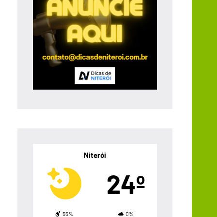
Niterói
24º
55%
0%