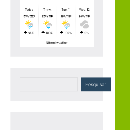
Today
Tmrw.
Tue. 11
Wed. 12
31º / 22º
23º / 19º
19º / 19º
24º / 19º
46%
100%
100%
0%
Niterói weather
Pesquisar
Pesquisar