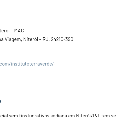
terói – MAC
oa Viagem, Niterói – RJ, 24210-390
com/institutoterraverde/
.
e
cial sem fins lucrativos sediada em Niterói/RJ, tem se