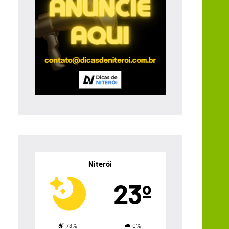
Niterói
23º
73%
0%