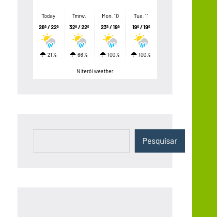
Today
Tmrw.
Mon. 10
Tue. 11
28º / 22º
32º / 22º
23º / 19º
19º / 19º
21%
66%
100%
100%
Niterói weather
Pesquisar
Pesquisar