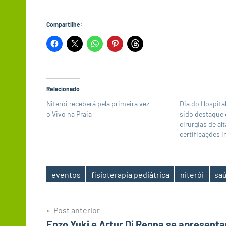
Compartilhe:
Relacionado
Niterói receberá pela primeira vez
Dia do Hospital
o Vivo na Praia
sido destaque 
cirurgias de al
certificações 
eventos
fisioterapia pediátrica
niterói
sa
Tags
Navegação
Post anterior
Enzo Yuki e Artur Di Renna se apresent