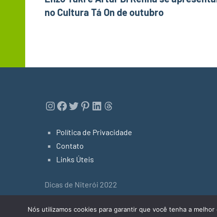
de
no Cultura Tá On de outubro
Post
Instagram
Facebook
Twitter
Pinterest
LinkedIn
Threads
Política de Privacidade
Contato
Links Úteis
Dicas de Niterói 2022
Tema do WordPress: Occasio by ThemeZee.
Nós utilizamos cookies para garantir que você tenha a melhor 