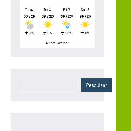
Today
Tmrw.
Fri. 7
Sat. 8
30º / 21º
32º / 22º
36º / 23º
28º / 21º
0%
0%
20%
0%
Niterói weather
Pesquisar
Pesquisar