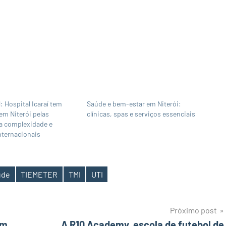
: Hospital Icaraí tem
Saúde e bem-estar em Niterói:
em Niterói pelas
clínicas, spas e serviços essenciais
ta complexidade e
internacionais
úde
TIEMETER
TMI
UTI
Próximo post
am
A R10 Academy, escola de futebol de