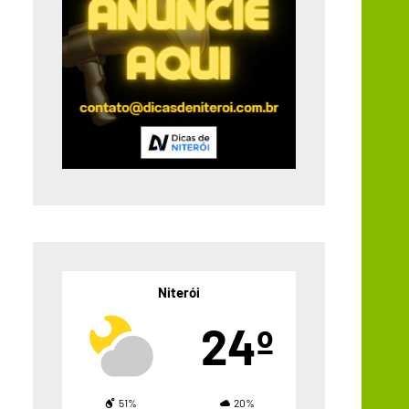
Niterói
24º
51%
20%