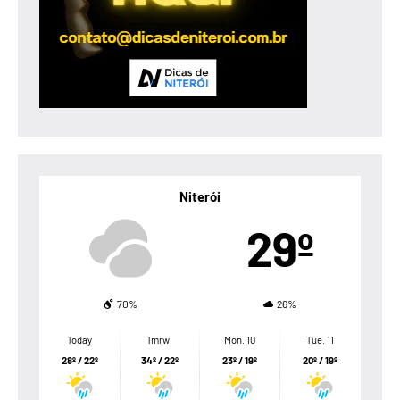
Niterói
29º
70%
26%
Today
Tmrw.
Mon. 10
Tue. 11
28º / 22º
34º / 22º
23º / 19º
20º / 19º