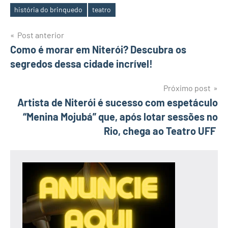
história do brinquedo
teatro
Tags
Navegação
Post anterior
Como é morar em Niterói? Descubra os
de
segredos dessa cidade incrível!
Post
Próximo post
Artista de Niterói é sucesso com espetáculo
“Menina Mojubá” que, após lotar sessões no
Rio, chega ao Teatro UFF