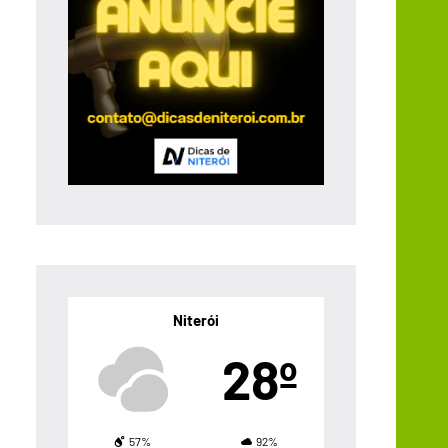
Niterói
28º
57%
92%