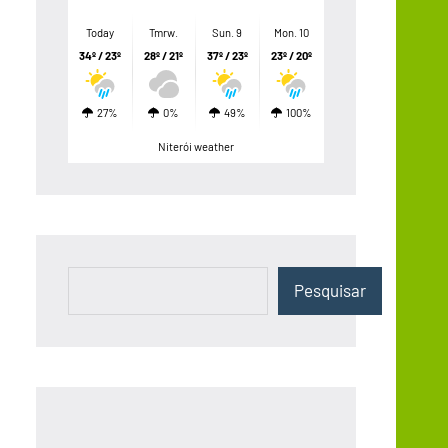
Today
Tmrw.
Sun. 9
Mon. 10
34º / 23º
28º / 21º
37º / 23º
23º / 20º
27%
0%
49%
100%
Niterói weather
Pesquisar
Pesquisar