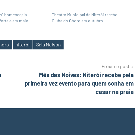
ro” homenageia
Theatro Municipal de Niterói recebe
Portela em maio
Clube do Choro em outubro
choro
niterói
Sala Nelson
Próximo post
m
Mês das Noivas: Niterói recebe pela
primeira vez evento para quem sonha em
casar na praia