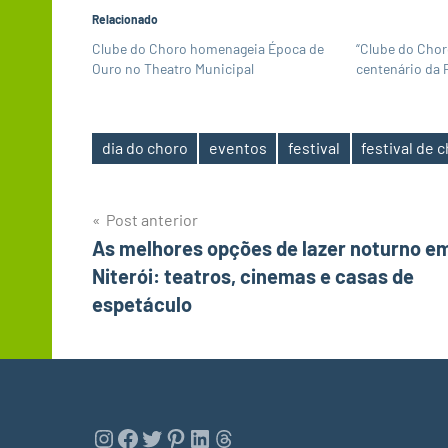
Relacionado
Clube do Choro homenageia Época de
“Clube do Cho
Ouro no Theatro Municipal
centenário da 
dia do choro
eventos
festival
festival de 
Tags
Navegação
Post anterior
As melhores opções de lazer noturno e
de
Niterói: teatros, cinemas e casas de
Post
espetáculo
Instagram
Facebook
Twitter
Pinterest
LinkedIn
Threads