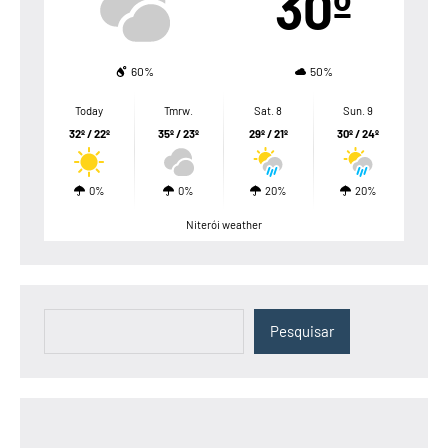
30º
60%
50%
Today
Tmrw.
Sat. 8
Sun. 9
32º / 22º
35º / 23º
29º / 21º
30º / 24º
0%
0%
20%
20%
Niterói weather
Pesquisar
Pesquisar