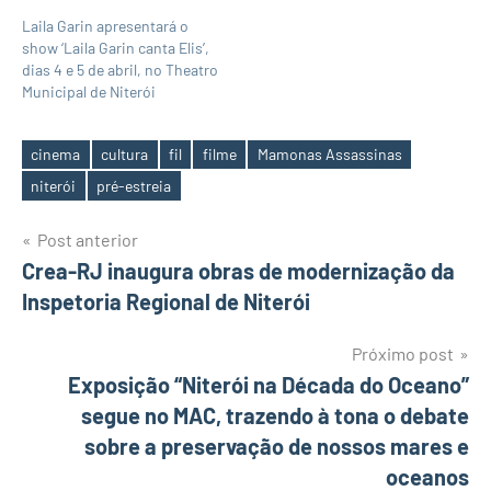
Laila Garin apresentará o
show ‘Laila Garin canta Elis’,
dias 4 e 5 de abril, no Theatro
Municipal de Niterói
cinema
cultura
fil
filme
Mamonas Assassinas
Tags
niterói
pré-estreia
Navegação
Post anterior
Crea-RJ inaugura obras de modernização da
de
Inspetoria Regional de Niterói
Post
Próximo post
Exposição “Niterói na Década do Oceano”
segue no MAC, trazendo à tona o debate
sobre a preservação de nossos mares e
oceanos