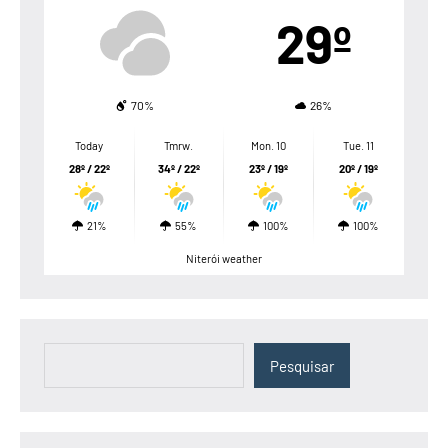
29º
70%
26%
Today
Tmrw.
Mon. 10
Tue. 11
28º / 22º
34º / 22º
23º / 19º
20º / 19º
21%
55%
100%
100%
Niterói weather
Pesquisar
Pesquisar