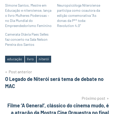
Simone Santos, Mestre em
Neuropsicóloga Niteroiense
Educação e niteroiense, lança
participa como coautora da
o livro Mulheres Poderosas –
edição comemorativa “As
no Dia Mundial do
donas da P** toda:
Empreendedorismo Feminino
Revolution 4.0”
Camerata Otávia Paes Selles
faz concerto na Sala Nelson
Pereira dos Santos
educação
livro
niterói
Tags
Navegação
Post anterior
O Legado de Niterói será tema de debate no
de
MAC
Post
Próximo post
Filme ‘A General’, clássico do cinema mudo, é
a atração da Mostra Cine Orquestra no final