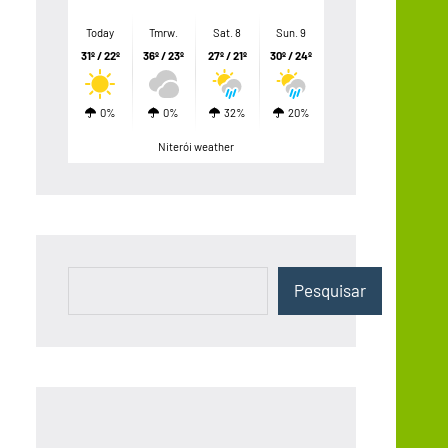
Today
Tmrw.
Sat. 8
Sun. 9
31º / 22º
36º / 23º
27º / 21º
30º / 24º
0%
0%
32%
20%
Niterói weather
Pesquisar
Pesquisar