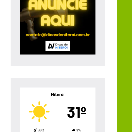
Niterói
31º
36%
9%