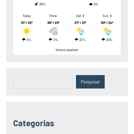
36%
9%
Today
Tmrw.
Sat. 8
Sun. 9
31º / 22º
36º / 23º
27º / 21º
30º / 24º
0%
0%
32%
20%
Niterói weather
Pesquisar
Pesquisar
Categorias