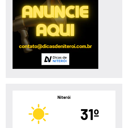
Niterói
31º