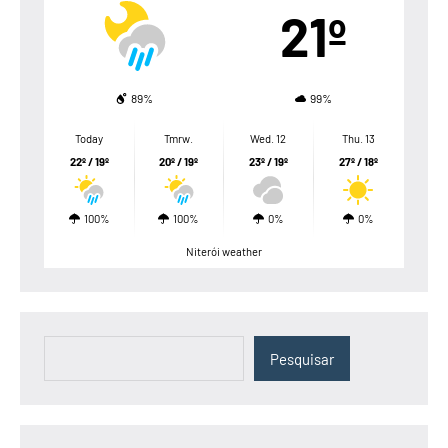
21º
89%
99%
Today
Tmrw.
Wed. 12
Thu. 13
22º / 19º
20º / 19º
23º / 19º
27º / 18º
100%
100%
0%
0%
Niterói weather
Pesquisar
Pesquisar