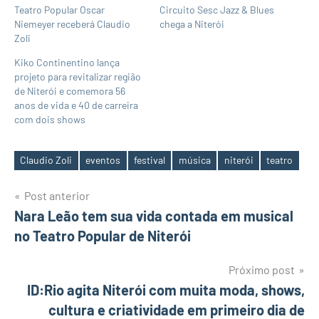
Teatro Popular Oscar
Circuito Sesc Jazz & Blues
Niemeyer receberá Claudio
chega a Niterói
Zoli
Kiko Continentino lança
projeto para revitalizar região
de Niterói e comemora 56
anos de vida e 40 de carreira
com dois shows
Claudio Zoli
eventos
festival
música
niterói
teatro
Tags
Navegação
Post anterior
Nara Leão tem sua vida contada em musical
de
no Teatro Popular de Niterói
Post
Próximo post
ID:Rio agita Niterói com muita moda, shows,
cultura e criatividade em primeiro dia de