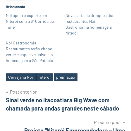
Relacionado
Noi apoia o esporte em
Nova carta de drinques dos
Niterói com a 6ª Corrida do
restaurantes Noi
Túnel
Gastronomia homenageia
Niterói
Noi Gastronomia:
Restaurantes terão chope
verde e copo exclusivo em
homenagem a São Patrício
Cervejaria Noi
niterói
premiação
Tags
Navegação
Post anterior
Sinal verde no Itacoatiara Big Wave com
de
chamada para ondas grandes neste sábado
Post
Próximo post
Projeto “Niterói Empreendedora – Uma