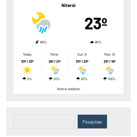
Niterói
23º
69%
95%
Today
Tmrw.
Sun. 9
Mon. 10
33º / 23º
28º / 21º
33º / 23º
23º / 19º
0%
20%
63%
100%
Niterói weather
Pesquisar
Pesquisar