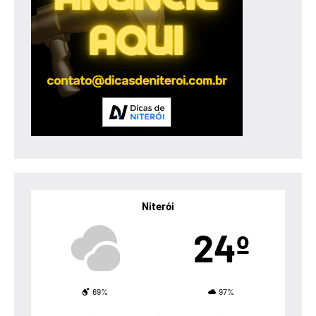
Niterói
24º
69%
97%