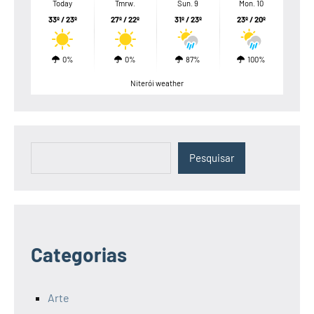
Today
Tmrw.
Sun. 9
Mon. 10
33º / 23º
27º / 22º
31º / 23º
23º / 20º
0%
0%
87%
100%
Niterói weather
Pesquisar
Pesquisar
Categorias
Arte