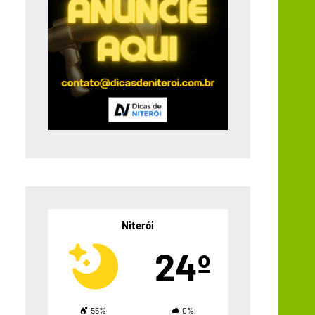
Niterói
24º
55%
0%