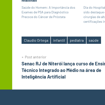
Relacionado
Saúde do Homem: A Importância dos
Dia do Hospital
Exames de PSA para Diagnóstico
sido destaque 
Precoce do Câncer de Próstata
cirurgias de al
certificações 
Claudio Ortega
infantil
pediatra
saúde
Tags
Navegação
Post anterior
Senac RJ de Niterói lança curso de Ensi
de
Técnico Integrado ao Médio na área de
Post
Inteligência Artificial