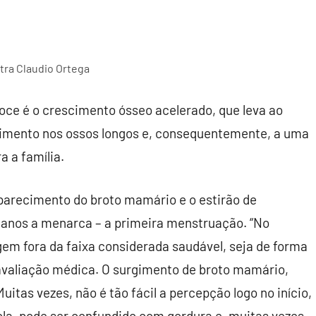
tra Claudio Ortega
ce é o crescimento ósseo acelerado, que leva ao
imento nos ossos longos e, consequentemente, a uma
a a família.
aparecimento do broto mamário e o estirão de
anos a menarca – a primeira menstruação. “No
em fora da faixa considerada saudável, seja de forma
 avaliação médica. O surgimento de broto mamário,
uitas vezes, não é tão fácil a percepção logo no início,
ola, pode ser confundido com gordura e, muitas vezes,