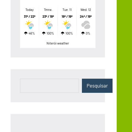
Today
Tmrw.
Tue. 11
Wed. 12
31º / 22º
23º / 19º
19º / 19º
24º / 19º
46%
100%
100%
0%
Niterói weather
Pesquisar
Pesquisar