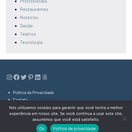
Profissionais
Restaurantes
Roteiros
Saúde
Teatros
Tecnologia
Instagram
Facebook
Twitter
Pinterest
LinkedIn
Threads
Política de Privacidade
Contato
Links Úteis
Nós utilizamos cookies para garantir que você tenha a melhor
experiência em nosso site. Se você continua a usar este site,
assumimos que você está satisfeito.
Dicas de Niterói 2022
Tema do WordPress: Occasio by ThemeZee.
Ok
Política de privacidade