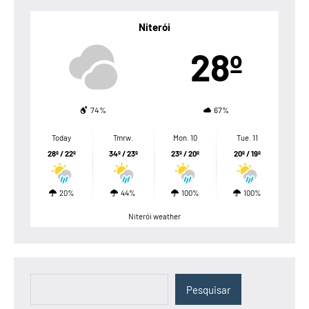
Niterói
28º
74%
67%
Today
Tmrw.
Mon. 10
Tue. 11
28º / 22º
34º / 23º
23º / 20º
20º / 19º
20%
44%
100%
100%
Niterói weather
Pesquisar
Pesquisar